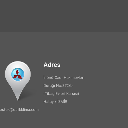
Adres
İnönü Cad. Hakimevleri
Durağı No:372/b
(Tibaş Evleri Karşısı)
Hatay / İZMİR
estek@eslikklima.com